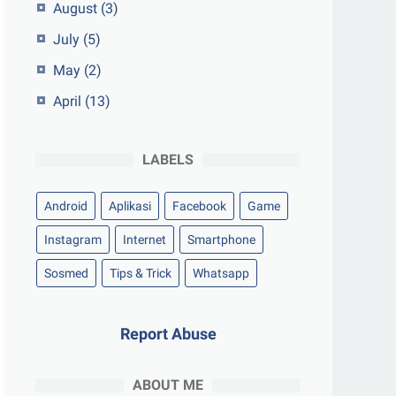
August
(3)
July
(5)
May
(2)
April
(13)
LABELS
Android
Aplikasi
Facebook
Game
Instagram
Internet
Smartphone
Sosmed
Tips & Trick
Whatsapp
Report Abuse
ABOUT ME