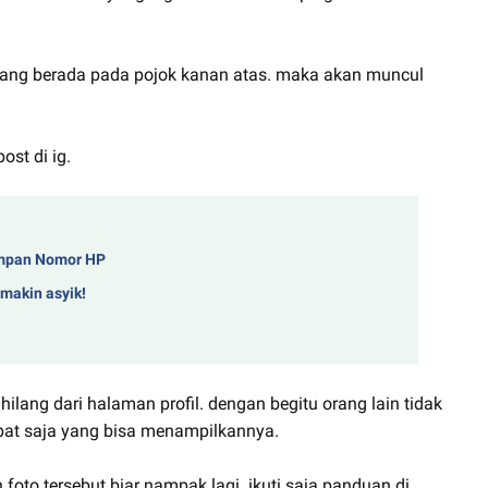
iga yang berada pada pojok kanan atas. maka akan muncul
st di ig.
impan Nomor HP
 makin asyik!
ilang dari halaman profil. dengan begitu orang lain tidak
obat saja yang bisa menampilkannya.
to tersebut biar nampak lagi. ikuti saja panduan di