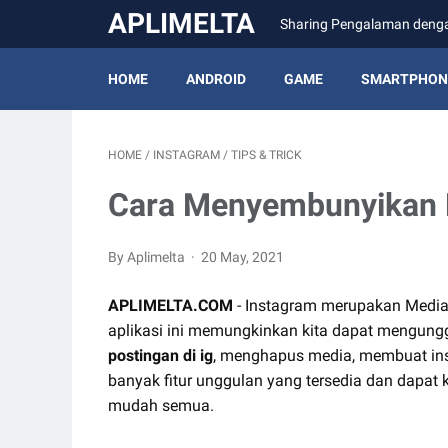
APLIMELTA
Sharing Pengalaman den
HOME
ANDROID
GAME
SMARTPHON
HOME
/
INSTAGRAM
/
TIPS & TRICK
Cara Menyembunyikan P
By Aplimelta
20 May, 2021
APLIMELTA.COM
- Instagram merupakan Media
aplikasi ini memungkinkan kita dapat mengungg
postingan di ig
, menghapus media, membuat inst
banyak fitur unggulan yang tersedia dan dapat 
mudah semua.