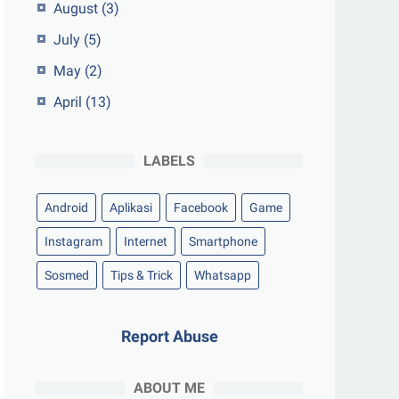
August
(3)
July
(5)
May
(2)
April
(13)
LABELS
Android
Aplikasi
Facebook
Game
Instagram
Internet
Smartphone
Sosmed
Tips & Trick
Whatsapp
Report Abuse
ABOUT ME