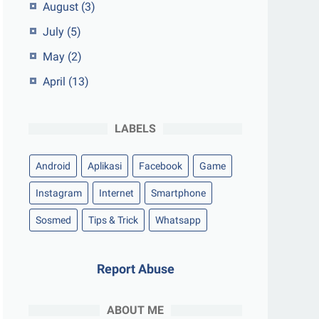
August
(3)
July
(5)
May
(2)
April
(13)
LABELS
Android
Aplikasi
Facebook
Game
Instagram
Internet
Smartphone
Sosmed
Tips & Trick
Whatsapp
Report Abuse
ABOUT ME