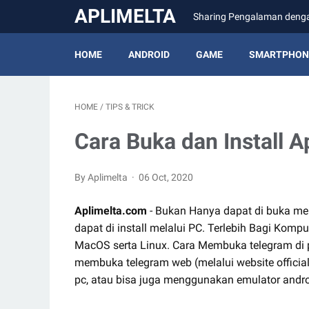
APLIMELTA
Sharing Pengalaman den
HOME
ANDROID
GAME
SMARTPHON
HOME
/
TIPS & TRICK
Cara Buka dan Install A
By Aplimelta
06 Oct, 2020
Aplimelta.com
- Bukan Hanya dapat di buka mel
dapat di install melalui PC. Terlebih Bagi Kom
MacOS serta Linux. Cara Membuka telegram di p
membuka telegram web (melalui website official)
pc, atau bisa juga menggunakan emulator andro